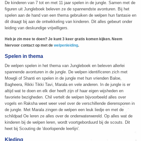
De kinderen van 7 tot en met 11 jaar spelen in de jungle. Samen met de
figuren uit Jungleboek beleven ze de spannendste avonturen. Bij het
spelen aan de hand van een thema gebruiken de welpen hun fantasie en
dit draagt bij aan de ontwikkeling van kinderen. Dit alles gebeurt onder
leiding van deskundige vrijwilligers.
Heb je zin mee te doen? Je kunt 3 keer gratis komen kijken. Neem
hiervoor contact op met de
welpenleiding
.
Spelen in thema
De welpen spelen in het thema van Jungleboek en beleven allerlei
spannende avonturen in de jungle. De welpen identificeren zich met
Mowgli of Shanti en spelen in de jungle met hun vrienden Baloe,
Bagheera, Rikki Tikki Tavi, Marala en vele anderen. In de jungle is er
altijd wat te doen en elk dier heeft zijn of haar eigen wijsheden en
favoriete bezigheden. Chil vertelt de welpen bijvoorbeeld alles over
vogels en Raksha weet weer veel over de verschillende dierensporen in
de jungle. Met Marala zingen de welpen een leuk liedje en met de
schildpad Oe leren ze alles over de onderwaterwereld. Op alles wat de
kinderen bij de welpen leren, wordt voortgeborduurd bij de scouts. Dit
heet bij Scouting de 'doorlopende leerlijn'.
Kleding