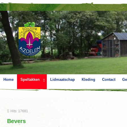
Home
Speltakken
Lidmaatschap
Kleding
Contact
Ge
Hits: 17681
Bevers